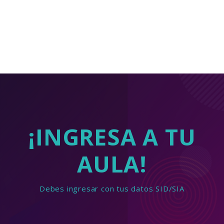
¡INGRESA A TU
AULA!
Debes ingresar con tus datos SID/SIA